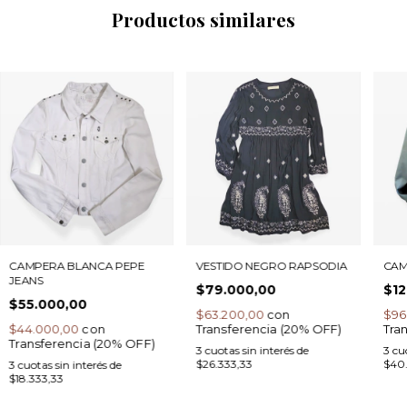
Productos similares
CAMPERA BLANCA PEPE
VESTIDO NEGRO RAPSODIA
CAM
JEANS
$79.000,00
$12
$55.000,00
$63.200,00
con
$96
$44.000,00
con
Transferencia (20% OFF)
Tra
Transferencia (20% OFF)
3
cuotas sin interés de
3
cuo
$26.333,33
$40
3
cuotas sin interés de
$18.333,33