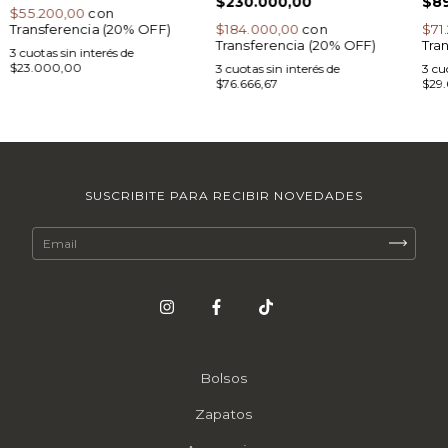
$230.000,00
$89
$55.200,00
con
Transferencia (20% OFF)
$184.000,00
con
$71
Transferencia (20% OFF)
Tra
3
cuotas sin interés de
$23.000,00
3
cuotas sin interés de
3
cuo
$76.666,67
$29.
SUSCRIBITE PARA RECIBIR NOVEDADES
Bolsos
Zapatos