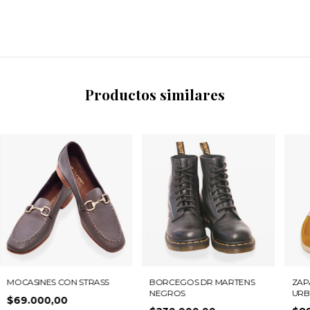
Productos similares
MOCASINES CON STRASS
BORCEGOS DR MARTENS
ZAP
NEGROS
URB
$69.000,00