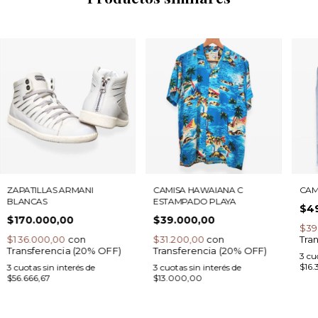
ZAPATILLAS ARMANI
CAMISA HAWAIANA C
CAM
BLANCAS
ESTAMPADO PLAYA
$4
$170.000,00
$39.000,00
$39
$136.000,00
con
$31.200,00
con
Tra
Transferencia (20% OFF)
Transferencia (20% OFF)
3
cuo
$16.
3
cuotas sin interés de
3
cuotas sin interés de
$56.666,67
$13.000,00