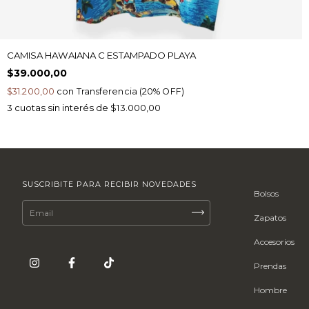
CAMISA HAWAIANA C ESTAMPADO PLAYA
$39.000,00
$31.200,00
con
Transferencia (20% OFF)
3
cuotas sin interés de
$13.000,00
SUSCRIBITE PARA RECIBIR NOVEDADES
Bolsos
Zapatos
Accesorios
Prendas
Hombre