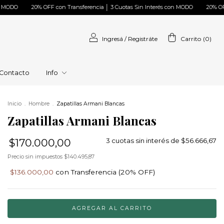
20% OFF con Transferencia │ 3 Cuotas Sin Interés con MODO
20% OFF con Tran
Ingresá
/
Registráte
Carrito
(
0
)
Contacto
Info
Inicio
.
Hombre
.
Zapatillas Armani Blancas
Zapatillas Armani Blancas
$170.000,00
3
cuotas sin interés de
$56.666,67
Precio sin impuestos
$140.495,87
$136.000,00
con
Transferencia (20% OFF)