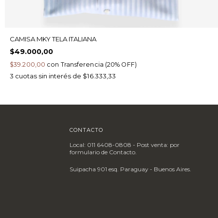
CAMISA MKY TELA ITALIANA
$49.000,00
$39.200,00
con
Transferencia (20% OFF)
3
cuotas sin interés de
$16.333,33
CONTACTO
Local: 011 6408-0808 - Post venta: por
formulario de Contacto.
Suipacha 901 esq. Paraguay - Buenos Aires.