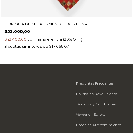
CORBATA DE SEDA ERMENEGILDO ZEGNA
$53.000,00
$42.400,00
con
Transferencia (20% OFF)
3
cuotas sin interés de
$17.666,67
Preguntas Frecuentes
Política de Devoluciones
Términos y Condiciones
Vender en Eureka
Botón de Arrepentimiento