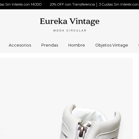
terés con MODO
20% OFF con Transferencia │ 3 Cuotas Sin Interés con MODO
Accesorios
Prendas
Hombre
Objetos Vintage