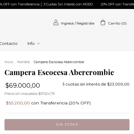
encia │ 3 Cuotas Sin Interés con MODO
20% OFF con Transferencia │ 3 Cuotas 
Ingresá
/
Registráte
Carrito
(
0
)
Contacto
Info
Inicio
.
Hombre
.
Campera Escocesa Abercrombie
Campera Escocesa Abercrombie
$69.000,00
3
cuotas sin interés de
$23.000,00
Precio sin impuestos
$57.024,79
$55.200,00
con
Transferencia (20% OFF)