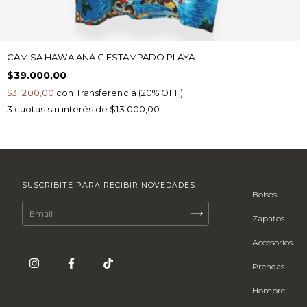
CAMISA HAWAIANA C ESTAMPADO PLAYA
$39.000,00
$31.200,00
con
Transferencia (20% OFF)
3
cuotas sin interés de
$13.000,00
SUSCRIBITE PARA RECIBIR NOVEDADES
Bolsos
Zapatos
Accesorios
Prendas
Hombre