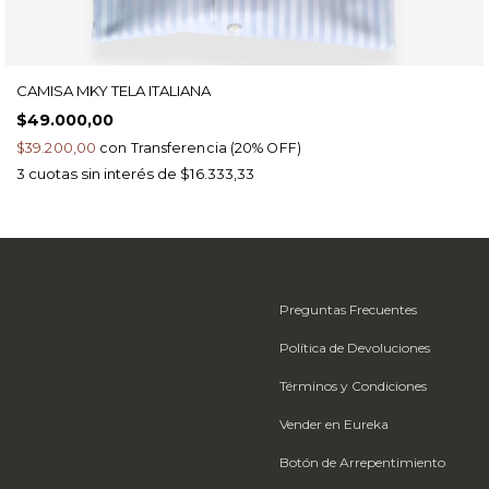
CAMISA MKY TELA ITALIANA
$49.000,00
$39.200,00
con
Transferencia (20% OFF)
3
cuotas sin interés de
$16.333,33
Preguntas Frecuentes
Política de Devoluciones
Términos y Condiciones
Vender en Eureka
Botón de Arrepentimiento