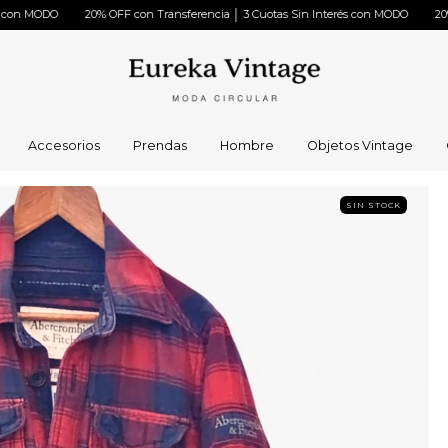
 OFF con Transferencia │ 3 Cuotas Sin Interés con MODO
20% OFF con Transfer
Accesorios
Prendas
Hombre
Objetos Vintage
SIN STOCK